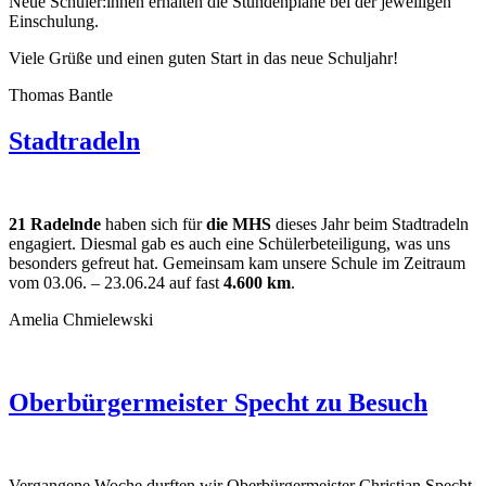
Neue Schüler:innen erhalten die Stundenpläne bei der jeweiligen
Einschulung.
Viele Grüße und einen guten Start in das neue Schuljahr!
Thomas Bantle
Stadtradeln
21 Radelnde
haben sich für
die MHS
dieses Jahr beim Stadtradeln
engagiert. Diesmal gab es auch eine Schülerbeteiligung, was uns
besonders gefreut hat. Gemeinsam kam unsere Schule im Zeitraum
vom 03.06. – 23.06.24 auf fast
4.600 km
.
Amelia Chmielewski
Oberbürgermeister Specht zu Besuch
Vergangene Woche durften wir Oberbürgermeister Christian Specht