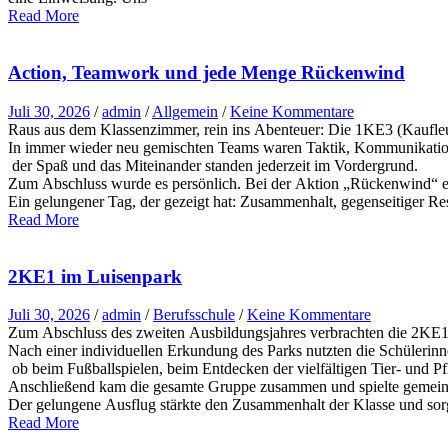
Read More
Action, Teamwork und jede Menge Rückenwind
Juli 30, 2026
/
admin
/
Allgemein
/
Keine Kommentare
Raus aus dem Klassenzimmer, rein ins Abenteuer: Die 1KE3 (Kaufleu
In immer wieder neu gemischten Teams waren Taktik, Kommunikation 
der Spaß und das Miteinander standen jederzeit im Vordergrund.
Zum Abschluss wurde es persönlich. Bei der Aktion „Rückenwind“ erh
Ein gelungener Tag, der gezeigt hat: Zusammenhalt, gegenseitiger R
Read More
2KE1 im Luisenpark
Juli 30, 2026
/
admin
/
Berufsschule
/
Keine Kommentare
Zum Abschluss des zweiten Ausbildungsjahres verbrachten die 2KE1
Nach einer individuellen Erkundung des Parks nutzten die Schülerinn
ob beim Fußballspielen, beim Entdecken der vielfältigen Tier- und 
Anschließend kam die gesamte Gruppe zusammen und spielte gemeinsa
Der gelungene Ausflug stärkte den Zusammenhalt der Klasse und sorg
Read More