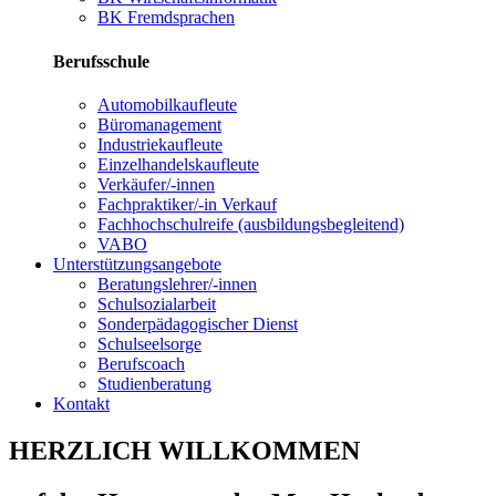
BK Fremdsprachen
Berufsschule
Automobilkaufleute
Büromanagement
Industriekaufleute
Einzelhandelskaufleute
Verkäufer/-innen
Fachpraktiker/-in Verkauf
Fachhochschulreife (ausbildungsbegleitend)
VABO
Unterstützungsangebote
Beratungslehrer/-innen
Schulsozialarbeit
Sonderpädagogischer Dienst
Schulseelsorge
Berufscoach
Studienberatung
Kontakt
HERZLICH WILLKOMMEN