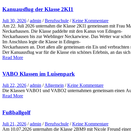
Kanuausflug der Klasse 2KI1
Juli 30, 2026
/
admin
/
Berufsschule
/
Keine Kommentare
Am 22. Juli 2026 unternahm die Klasse 2KI1 gemeinsam mit Frau Ma
Neckarhausen. Die Klasse paddelte mit den Kanus von Edingen-
Neckarhausen bis zur Wieblinger Neckarwiese. Das Wetter war schön 
Im Anschluss legte die Klasse in Edingen-
Neckarhausen an. Dort aßen alle gemeinsam ein Eis und verbrachten
Der Kanuausflug war für die Klasse ein schönes Erlebnis, an das sich
Read More
VABO Klassen im Luisenpark
Juli 22, 2026
/
admin
/
Allgemein
/
Keine Kommentare
Die Klassen VABO1 und VABO2 unternahmen gemeinsam einen Ausflug in
Read More
Fußballgolf
Juli 21, 2026
/
admin
/
Berufsschule
/
Keine Kommentare
Am 10.07.2026 unternahm die Klasse 2BM9 mit Nicole Freund einen